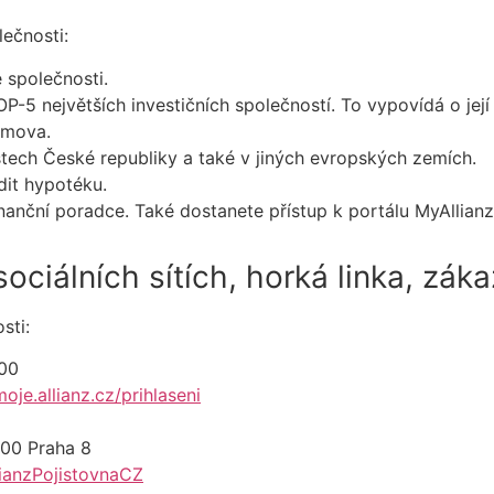
lečnosti:
 společnosti.
-5 největších investičních společností. To vypovídá o její 
domova.
ech České republiky a také v jiných evropských zemích.
dit hypotéku.
inanční poradce. Také dostanete přístup k portálu MyAllia
sociálních sítích, horká linka, zák
sti:
000
moje.allianz.cz/prihlaseni
 00 Praha 8
ianzPojistovnaCZ