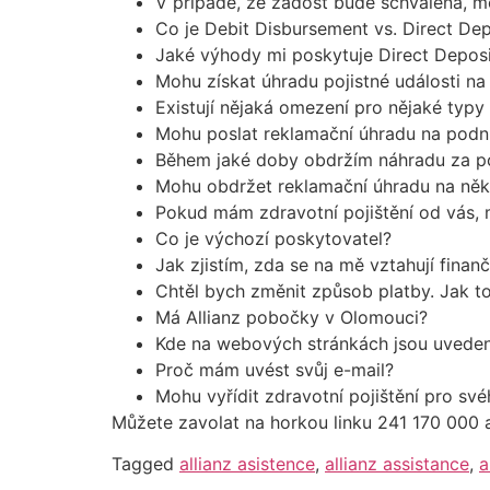
V případě, že žádost bude schválena, m
Co je Debit Disbursement vs. Direct Dep
Jaké výhody mi poskytuje Direct Deposi
Mohu získat úhradu pojistné události na 
Existují nějaká omezení pro nějaké typy
Mohu poslat reklamační úhradu na podni
Během jaké doby obdržím náhradu za po
Mohu obdržet reklamační úhradu na něk
Pokud mám zdravotní pojištění od vás, m
Co je výchozí poskytovatel?
Jak zjistím, zda se na mě vztahují finan
Chtěl bych změnit způsob platby. Jak t
Má Allianz pobočky v Olomouci?
Kde na webových stránkách jsou uvedeny
Proč mám uvést svůj e-mail?
Mohu vyřídit zdravotní pojištění pro své
Můžete zavolat na horkou linku 241 170 000 a
Tagged
allianz asistence
,
allianz assistance
,
a