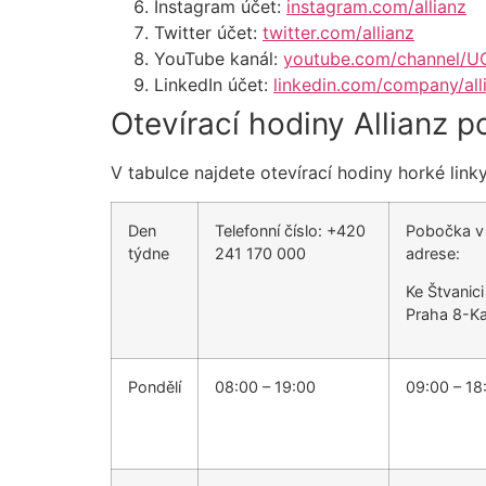
Instagram účet:
instagram.com/allianz
Twitter účet:
twitter.com/allianz
YouTube kanál:
youtube.com/channel/
LinkedIn účet:
linkedin.com/company/all
Otevírací hodiny Allianz 
V tabulce najdete otevírací hodiny horké lin
Den
Telefonní číslo: +420
Pobočka v
týdne
241 170 000
adrese:
Ke Štvanic
Praha 8-Ka
Pondělí
08:00 – 19:00
09:00 – 18