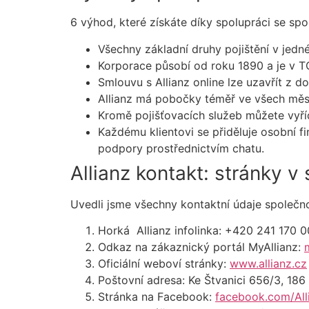
6 výhod, které získáte díky spolupráci se spo
Všechny základní druhy pojištění v jedné
Korporace působí od roku 1890 a je v TOP
Smlouvu s Allianz online lze uzavřít z 
Allianz má pobočky téměř ve všech měst
Kromě pojišťovacích služeb můžete vyří
Každému klientovi se přiděluje osobní f
podpory prostřednictvím chatu.
Allianz kontakt: stránky v 
Uvedli jsme všechny kontaktní údaje společno
Horká Allianz infolinka: +420 241 170 
Odkaz na zákaznický portál MyAllianz:
Oficiální weboví stránky:
www.allianz.cz
Poštovní adresa: Ke Štvanici 656/3, 186
Stránka na Facebook:
facebook.com/All