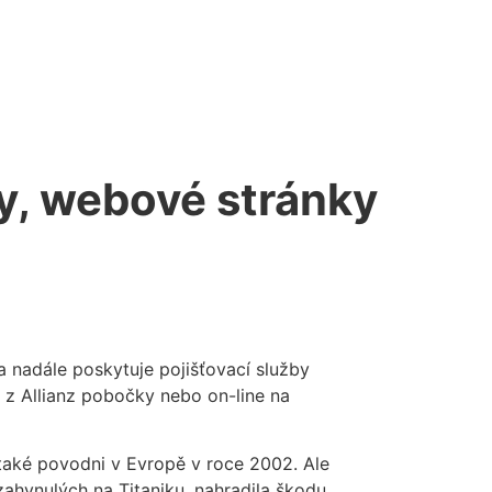
ry, webové stránky
a nadále poskytuje pojišťovací služby
 z Allianz pobočky nebo on-line na
také povodni v Evropě v roce 2002. Ale
zahynulých na Titaniku, nahradila škodu