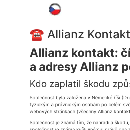
☎ Allianz Kontak
Allianz kontakt: 
a adresy Allianz 
Kdo zaplatil škodu zp
Společnost byla založena v Německé říši (Druh
fyzickým a právnickým osobám po celém světě.
webových stránkách (všechny Allianz kontakt
Společnost je známá tím, že nahradila škodu
společnost je známa kvůli jinému: právě ona z