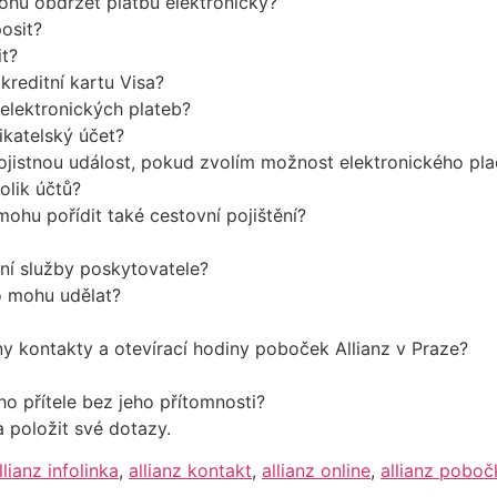
ohu obdržet platbu elektronicky?
osit?
t?
kreditní kartu Visa?
 elektronických plateb?
katelský účet?
jistnou událost, pokud zvolím možnost elektronického pla
olik účtů?
ohu pořídit také cestovní pojištění?
ční služby poskytovatele?
o mohu udělat?
 kontakty a otevírací hodiny poboček Allianz v Praze?
ho přítele bez jeho přítomnosti?
 položit své dotazy.
llianz infolinka
,
allianz kontakt
,
allianz online
,
allianz poboč