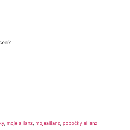
cení?
ky
,
moje allianz
,
mojeallianz
,
pobočky allianz