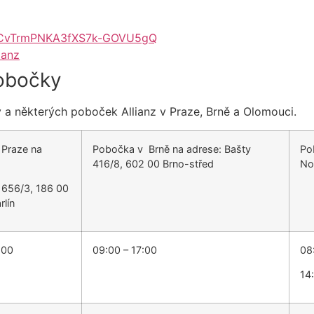
UCvTrmPNKA3fXS7k-GOVU5gQ
ianz
pobočky
ky a některých poboček Allianz v Praze, Brně a Olomouci.
 Praze na
Pobočka v Brně na adrese: Bašty
Po
416/8, 602 00 Brno-střed
No
i 656/3, 186 00
rlín
:00
09:00 – 17:00
08
14