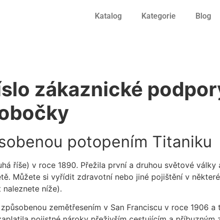
Katalog
Kategorie
Blog
t
číslo zákaznické podpo
pobočky
ůsobenou potopením Titaniku
á říše) v roce 1890. Přežila první a druhou světové války 
 Můžete si vyřídit zdravotní nebo jiné pojištění v některé
 naleznete níže).
, způsobenou zemětřesením v San Franciscu v roce 1906 a 
aplatila pojistné nároky přeživším cestujícím a příbuzným 