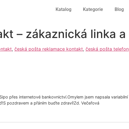
Katalog
Kategorie
Blog
t – zákaznická linka a 
ontakt
,
česká pošta reklamace kontakt
,
česká pošta telefon
 Sipo přes internetové bankovnictví.Omylem jsem napsala variabilní
ěď!S pozdravem a přáním buďte zdraví!Zd. Večeřová