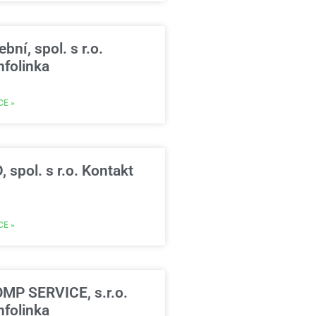
bní, spol. s r.o.
nfolinka
CE »
spol. s r.o. Kontakt
CE »
P SERVICE, s.r.o.
nfolinka