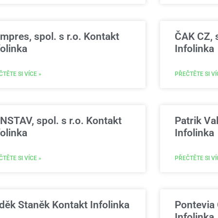
mpres, spol. s r.o. Kontakt
ČAK CZ, s
folinka
Infolinka
TĚTE SI VÍCE »
PŘEČTĚTE SI VÍ
NSTAV, spol. s r.o. Kontakt
Patrik Va
folinka
Infolinka
TĚTE SI VÍCE »
PŘEČTĚTE SI VÍ
děk Staněk Kontakt Infolinka
Pontevia 
Infolinka