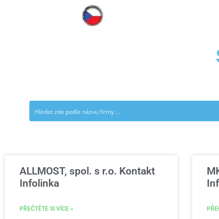
ALLMOST, spol. s r.o. Kontakt
MK
Infolinka
In
PŘEČTĚTE SI VÍCE »
PŘEČ