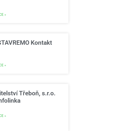
CE »
TAVREMO Kontakt
CE »
telství Třeboň, s.r.o.
nfolinka
CE »