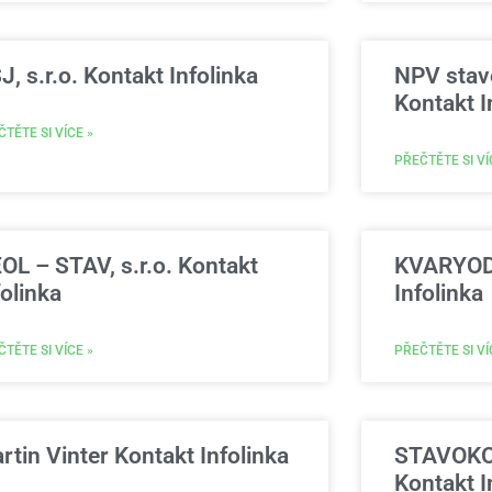
J, s.r.o. Kontakt Infolinka
NPV stave
Kontakt I
TĚTE SI VÍCE »
PŘEČTĚTE SI VÍ
OL – STAV, s.r.o. Kontakt
KVARYOD, 
folinka
Infolinka
TĚTE SI VÍCE »
PŘEČTĚTE SI VÍ
rtin Vinter Kontakt Infolinka
STAVOKOM
Kontakt I