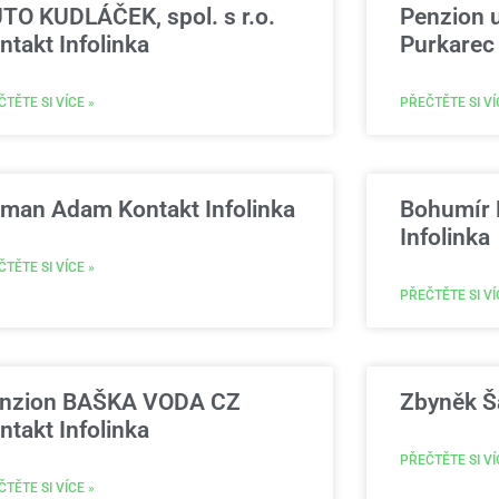
TO KUDLÁČEK, spol. s r.o.
Penzion 
ntakt Infolinka
Purkarec 
TĚTE SI VÍCE »
PŘEČTĚTE SI VÍ
man Adam Kontakt Infolinka
Bohumír 
Infolinka
TĚTE SI VÍCE »
PŘEČTĚTE SI VÍ
nzion BAŠKA VODA CZ
Zbyněk Ša
ntakt Infolinka
PŘEČTĚTE SI VÍ
TĚTE SI VÍCE »