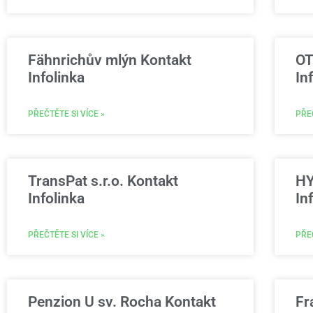
Fähnrichův mlýn Kontakt
OT
Infolinka
In
PŘEČTĚTE SI VÍCE »
PŘEČ
TransPat s.r.o. Kontakt
HY
Infolinka
In
PŘEČTĚTE SI VÍCE »
PŘEČ
Penzion U sv. Rocha Kontakt
Fr