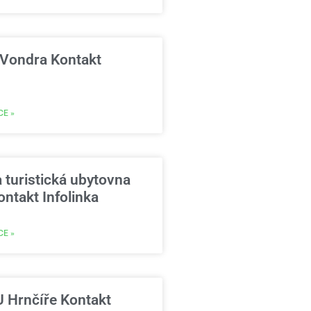
 Vondra Kontakt
CE »
 turistická ubytovna
ntakt Infolinka
CE »
U Hrnčíře Kontakt