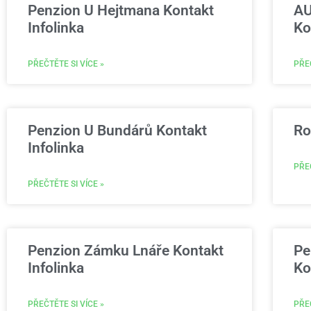
Penzion U Hejtmana Kontakt
AU
Infolinka
Ko
PŘEČTĚTE SI VÍCE »
PŘEČ
Penzion U Bundárů Kontakt
Ro
Infolinka
PŘEČ
PŘEČTĚTE SI VÍCE »
Penzion Zámku Lnáře Kontakt
Pe
Infolinka
Ko
PŘEČTĚTE SI VÍCE »
PŘEČ