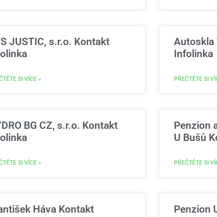
S JUSTIC, s.r.o. Kontakt
Autoskla
folinka
Infolinka
TĚTE SI VÍCE »
PŘEČTĚTE SI VÍ
DRO BG CZ, s.r.o. Kontakt
Penzion a
folinka
U Bušů Ko
TĚTE SI VÍCE »
PŘEČTĚTE SI VÍ
antišek Háva Kontakt
Penzion 