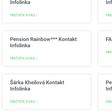
Infolinka
In
PŘEČTĚTE SI VÍCE »
PŘEČ
Pension Rainbow*** Kontakt
FA
Infolinka
PŘEČ
PŘEČTĚTE SI VÍCE »
Šárka Kheilová Kontakt
Pe
Infolinka
In
PŘEČTĚTE SI VÍCE »
PŘEČ