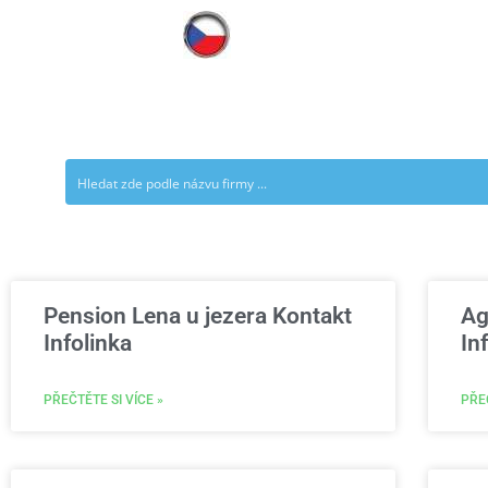
Pension Lena u jezera Kontakt
Ag
Infolinka
In
PŘEČTĚTE SI VÍCE »
PŘEČ