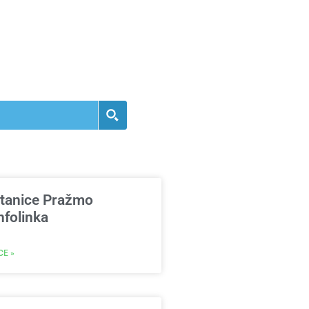
stanice Pražmo
nfolinka
CE »