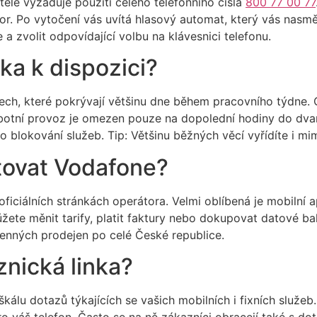
tele vyžaduje použití celého telefonního čísla
800 77 00 77
r. Po vytočení vás uvítá hlasový automat, který vás nasm
a zvolit odpovídající volbu na klávesnici telefonu.
ka k dispozici?
sech, které pokrývají většinu dne během pracovního týdne.
botní provoz je omezen pouze na dopolední hodiny do dvaná
 blokování služeb. Tip: Většinu běžných věcí vyřídíte i mim
tovat Vodafone?
oficiálních stránkách operátora. Velmi oblíbená je mobilní 
žete měnit tarify, platit faktury nebo dokupovat datové bal
enných prodejen po celé České republice.
nická linka?
 škálu dotazů týkajících se vašich mobilních i fixních slu
ro váš telefon. Často se na ně zákazníci obracejí také s do