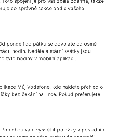
. Toto spojení je pro vás zcela zdarma, takže
ěruje do správné sekce podle vašeho
 Od pondělí do pátku se dovoláte od osmé
cti hodin. Neděle a státní svátky jsou
o tyto hodiny v mobilní aplikaci.
aplikace Můj Vodafone, kde najdete přehled o
íčky bez čekání na lince. Pokud preferujete
žeb. Pomohou vám vysvětlit položky v posledním
tazy na roaming před cestou do zahraničí.