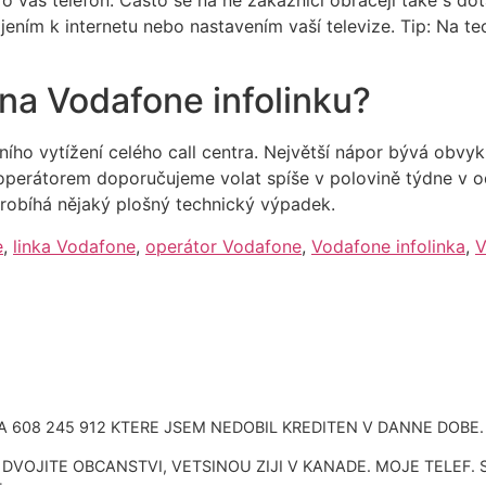
jením k internetu nebo nastavením vaší televize. Tip: Na te
na Vodafone infolinku?
ního vytížení celého call centra. Největší nápor bývá obvy
s operátorem doporučujeme volat spíše v polovině týdne v 
robíhá nějaký plošný technický výpadek.
e
,
linka Vodafone
,
operátor Vodafone
,
Vodafone infolinka
,
V
 608 245 912 KTERE JSEM NEDOBIL KREDITEN V DANNE DOBE.
VOJITE OBCANSTVI, VETSINOU ZIJI V KANADE. MOJE TELEF. 