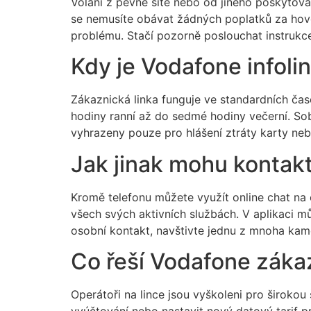
Volání z pevné sítě nebo od jiného poskytova
se nemusíte obávat žádných poplatků za hovo
problému. Stačí pozorně poslouchat instrukce 
Kdy je Vodafone infolin
Zákaznická linka funguje ve standardních ča
hodiny ranní až do sedmé hodiny večerní. So
vyhrazeny pouze pro hlášení ztráty karty nebo
Jak jinak mohu kontak
Kromě telefonu můžete využít online chat na 
všech svých aktivních službách. V aplikaci mů
osobní kontakt, navštivte jednu z mnoha kam
Co řeší Vodafone zákaz
Operátoři na lince jsou vyškoleni pro širokou
vyúčtování nebo nastavit nový datový tarif p