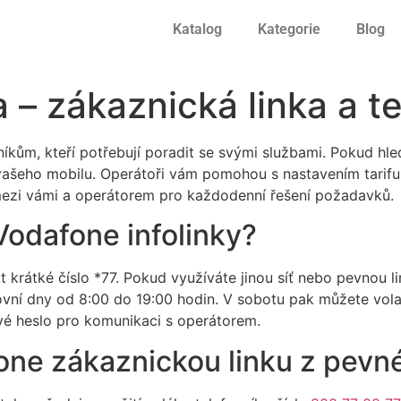
Katalog
Kategorie
Blog
 – zákaznická linka a te
níkům, kteří potřebují poradit se svými službami. Pokud hl
 vašeho mobilu. Operátoři vám pomohou s nastavením tarifu
í mezi vámi a operátorem pro každodenní řešení požadavků.
 Vodafone infolinky?
it krátké číslo *77. Pokud využíváte jinou síť nebo pevnou l
ovní dny od 8:00 do 19:00 hodin. V sobotu pak můžete vola
své heslo pro komunikaci s operátorem.
one zákaznickou linku z pevné