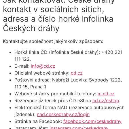
kontakt v sociálních sítích,
adresa a číslo horké Infolinka
Českých dráhy
Kontaktujte společnost jakýmkoliv způsobem:
Horká linka ČD (infolinka české dráhy): +420 221
111 122.
E-mail:
info@cd.cz
Oficiální webové stránky:
cd.cz
Poštovní adresa: Nábřeží Ludvíka Svobody 1222,
110 15, Praha 1
Webové stránky pro mobilní telefony:
m.cd.cz
Rezervace jízdenek přes ČD eShop:
cd.cz/eshop
Elektronická forma NAD (rezervace autobusových
jízdenek):
nad.ceskedrahy.cz/login
Stránka na Facebook:
facebook.com/ceskedrahy
Instagram účet:
instagram.com/ceskedrahy