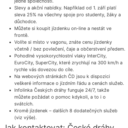
jedné společnosti.
Slevy a akční nabídky. Například od 1. září platí
sleva 25% na všechny spoje pro studenty, žáky a
důchodce.
Můžete si koupit jízdenku on-line a nestát ve
frontě.
Volíte si místo v vagonu, znáte cenu jízdenky
včetně / bez povlečení, čaje a občerstvení předem.
Pohodlné vysokorychlostní vlaky InterCity,
EuroCity, SuperCity, které zrychlují na 300 km/h a
rychle vás dovezou do cíle.
Na webových stránkách ČD jsou k dispozici
veškeré informace o jízdním řádu a cenách služeb.
Infolinka Českých dráhy funguje 24/7, takže
můžete požádat o pomoc kdykoli, a to i o
svátcích.
Kromě jízdenek – dalších 8 dodatečných služeb
(viz výše).
Jak kontaktovat: České dráhy