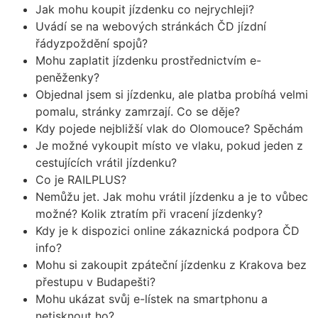
Jak mohu koupit jízdenku co nejrychleji?
Uvádí se na webových stránkách ČD jízdní
řádyzpoždění spojů?
Mohu zaplatit jízdenku prostřednictvím e-
peněženky?
Objednal jsem si jízdenku, ale platba probíhá velmi
pomalu, stránky zamrzají. Co se děje?
Kdy pojede nejbližší vlak do Olomouce? Spěchám
Je možné vykoupit místo ve vlaku, pokud jeden z
cestujících vrátil jízdenku?
Co je RAILPLUS?
Nemůžu jet. Jak mohu vrátil jízdenku a je to vůbec
možné? Kolik ztratím při vracení jízdenky?
Kdy je k dispozici online zákaznická podpora ČD
info?
Mohu si zakoupit zpáteční jízdenku z Krakova bez
přestupu v Budapešti?
Mohu ukázat svůj e-lístek na smartphonu a
netisknout ho?