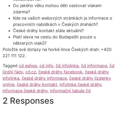
Do jakého věku mohou děti cestovat vlakem
zdarma?
Kde na vašich webových stránkách je informace o
pracovních nabídkách v Českých drahách?
České dráhy kontakt stále aktuální?
Platí sleva na cestu do Budapešti pouze u
některých vlaků?
Položte své dotazy na horké lince Českých drah: +420
221 111 122.
Tagged
cd eshop
,
cd info
,
čd infolinka
,
čd informace
,
čd
jízdní řády
,
cd.cz
,
české dráhy facebook
,
české dráhy
infolinka
,
české dráhy informace
,
české dráhy jízdenky
online
,
české dráhy kontakt
,
infolinka české dráhy
,
informace české dráhy
,
informační tabule čd
2 Responses