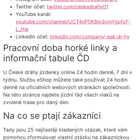
Twitter účet:
twitter.com/ceskedrahy01
YouTube kanál:
youtube.com/channel/UCT4nP5K8m3vmYgofcF-
L_Hw
LinkedIn účet:
linkedin.com/company/-esk-dr-hy
Pracovní doba horké linky a
informační tabule ČD
U České dráhy jízdenky online 24 hodin denně, 7 dní v
týdnu. Službu eShop můžete také používat 24 hodin
denně na oficiálních webových stránkách společnosti.
Na této stránce najdete jízdní řád všech vlaků na
zvolené trase pro daný den.
Na co se ptají zákazníci
Tady jsou 25 nejčastěji kladených otázek, které vám
pomohou zformulovat vlastní otázku na zákaznickou